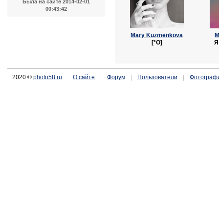
Была на сайте 2014-02-01
00:43:42
Mary Kuzmenkova
M
[*О]
Я
2020 ©
photo58.ru
О сайте
|
Форум
|
Пользователи
|
Фотограф