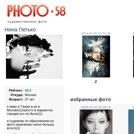
художественное фото
Нина Петько
2014-01-30 10:51:26
2
Рейтинг:
43.2
Откуда:
Москва
избранные фото
Возраст:
37 лет
я живу в Твери а не в
2009-04-10 20:38:14
Москве))))просто в вариантах
городов его не было))))
я художник по образованию,но
фото привлекает меня больше
всего))))